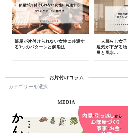
部屋が片付けられない女性に共通す
一人暮らし女子必
る3つのパターンと解消法
運気が下がる物６
屋と風水...
お片付けコラム
お
片
付
MEDIA
け
コ
ラ
ム