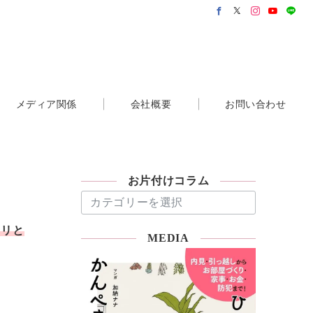
メディア関係
会社概要
お問い合わせ
お片付けコラム
お
片
付
キリと
MEDIA
け
コ
ラ
ム