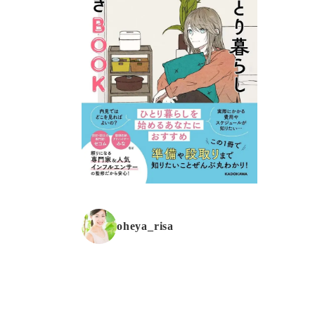
oheya_risa