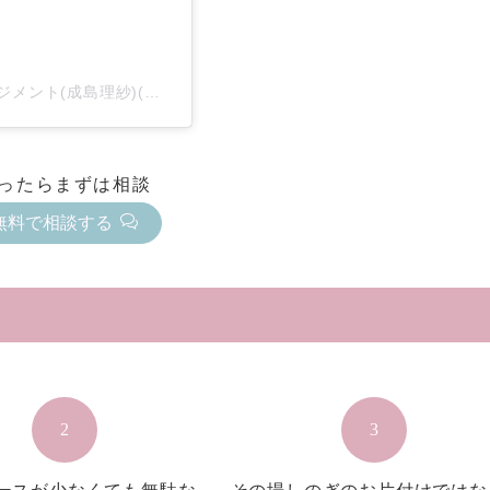
一人暮らし女性専門お片付けサービス|おへやアレンジメント(成島理紗)(@oheya_risa)がシェアした投稿
ったらまずは相談
無料で相談する
2
3