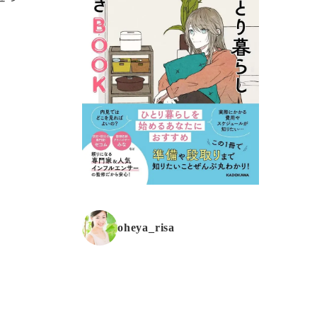
oheya_risa