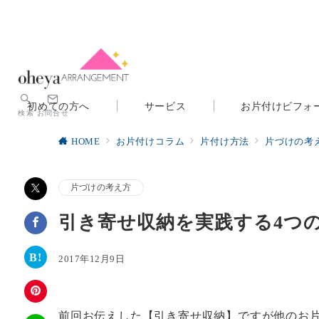
初めての方へ
サービス
お片付けビフォ
検索
お問合せ
HOME
お片付けコラム
片付け方法
片づけの考
片づけの考え方
引き寄せ収納を実践する4つ
2017年12月9日
前回お伝えした【引き寄せ収納】ですが他のお