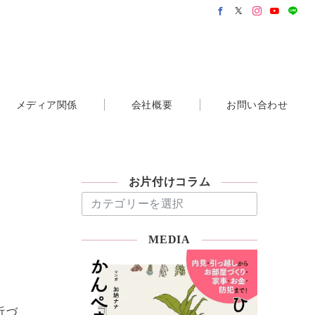
メディア関係
会社概要
お問い合わせ
お片付けコラム
お
片
付
MEDIA
け
コ
ラ
ム
近づ