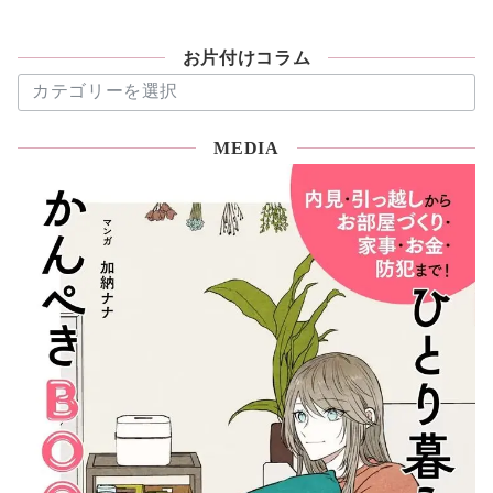
お片付けコラム
お
片
付
MEDIA
け
コ
ラ
ム