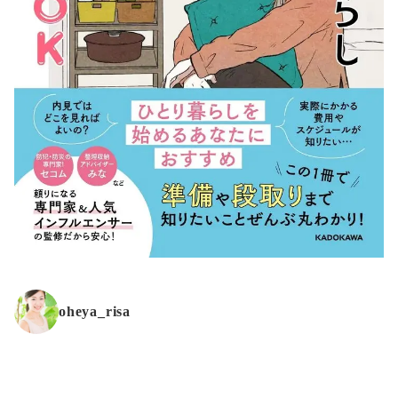
oheya_risa