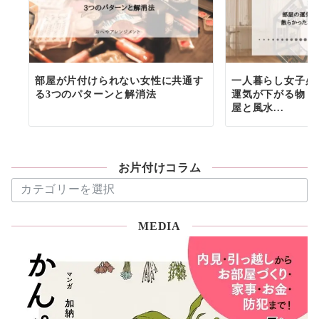
部屋が片付けられない女性に共通す
一人暮らし女子必
る3つのパターンと解消法
運気が下がる物６
屋と風水...
お片付けコラム
お
片
付
MEDIA
け
コ
ラ
ム