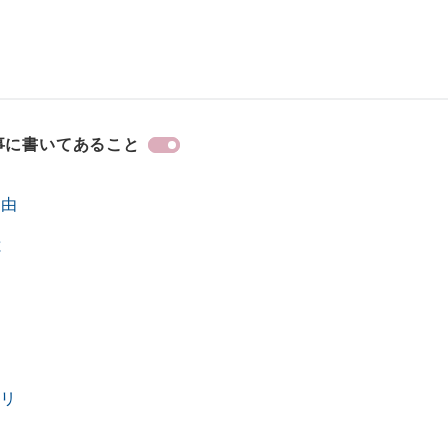
事に書いてあること
理由
と
キリ