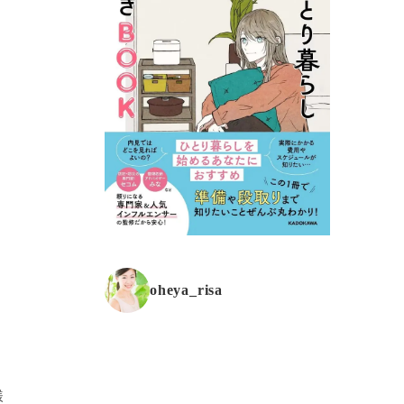
oheya_risa
様