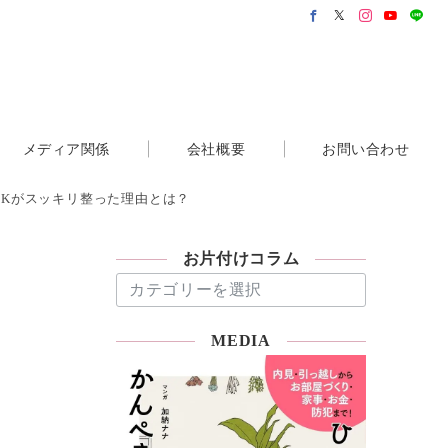
メディア関係
会社概要
お問い合わせ
DKがスッキリ整った理由とは？
お片付けコラム
お
片
付
MEDIA
け
コ
ラ
ム