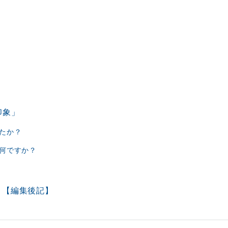
印象」
たか？
何ですか？
？【編集後記】