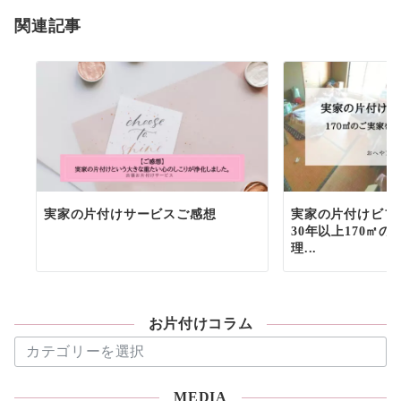
関連記事
実家の片付けサービスご感想
実家の片付けビフ
30年以上170㎡の
理...
お片付けコラム
お
片
付
MEDIA