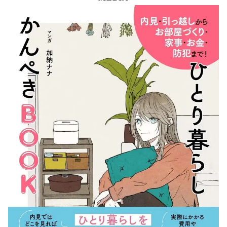
け
コ
ラ
ム