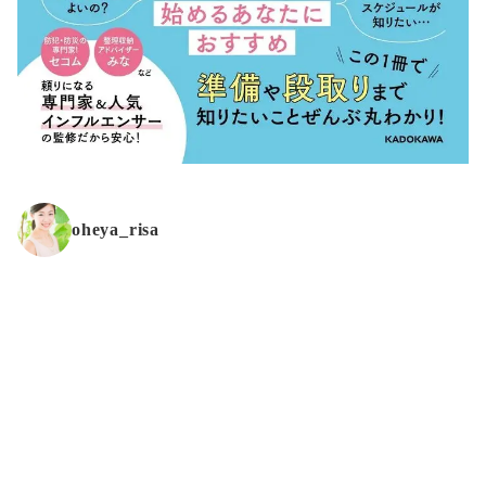
oheya_risa