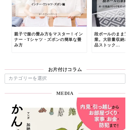
親子で服の畳み方をマスター！イン
段ボールのまま置
ナー・Tシャツ・ズボンの簡単な畳
業。大容量収納ボ
み方
品ストック...
お片付けコラム
お
片
付
MEDIA
け
コ
ラ
ム