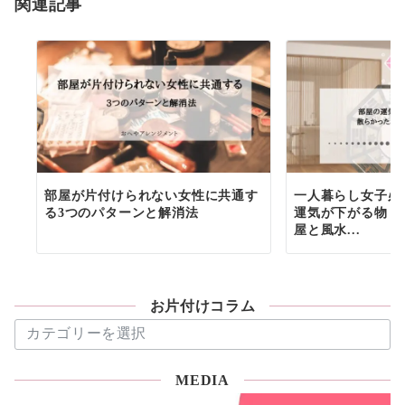
関連記事
部屋が片付けられない女性に共通す
一人暮らし女子必
る3つのパターンと解消法
運気が下がる物６
屋と風水...
お片付けコラム
お
片
付
MEDIA
け