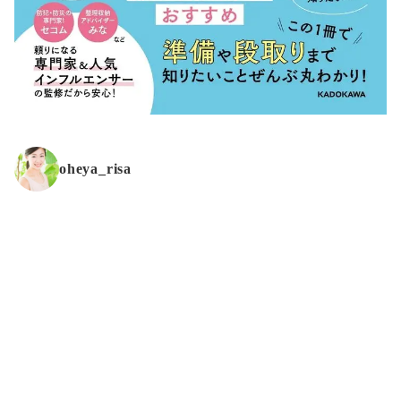
oheya_risa