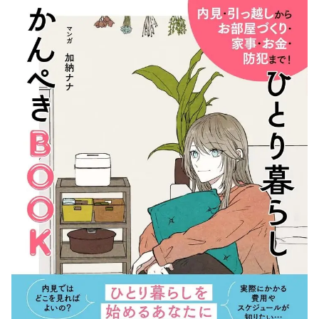
コ
ラ
ム