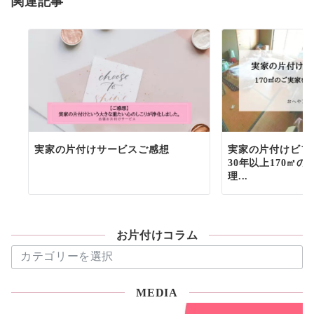
関連記事
実家の片付けサービスご感想
実家の片付けビフ
30年以上170㎡の
理...
お片付けコラム
お
片
付
MEDIA
け
コ