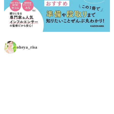
oheya_risa