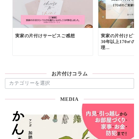
実家の片付けサービスご感想
実家の片付けビフ
30年以上170㎡の
理...
お片付けコラム
お
片
付
MEDIA
け
コ
ラ
ム