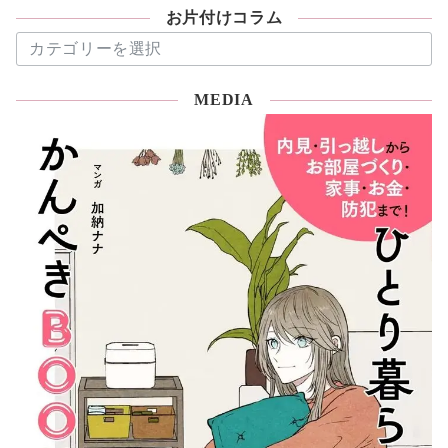
お片付けコラム
お
片
付
MEDIA
け
コ
ラ
ム