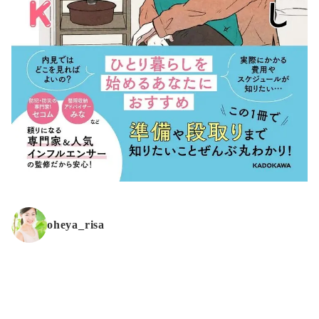
oheya_risa