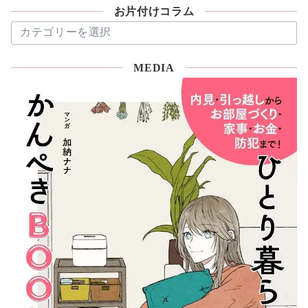
お片付けコラム
お
片
付
MEDIA
け
コ
ラ
ム