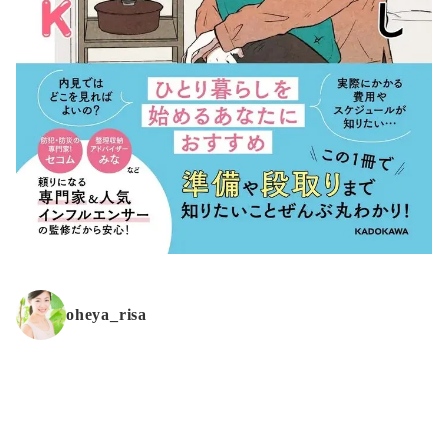
oheya_risa