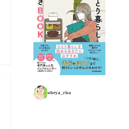
。
oheya_risa