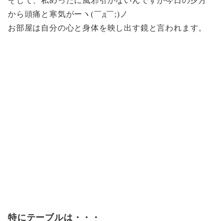
そして、私めったに風邪引かないんですが今日の夕方
から頭痛と寒気がーヽ(￣д￣;)ノ
お部屋は自分の心と身体を映し出す鏡と言われます。
特にテーブルは・・・