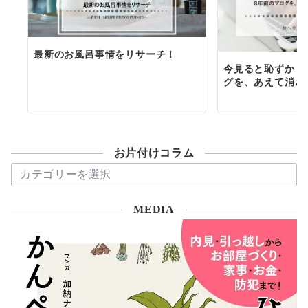
最新のお風呂事情をリサーチ！
今見ると恥ずかし
グを、あえて消さ
お片付けコラム
お
片
付
MEDIA
け
コ
ラ
ム