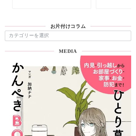
お片付けコラム
お
片
付
MEDIA
け
コ
ラ
ム