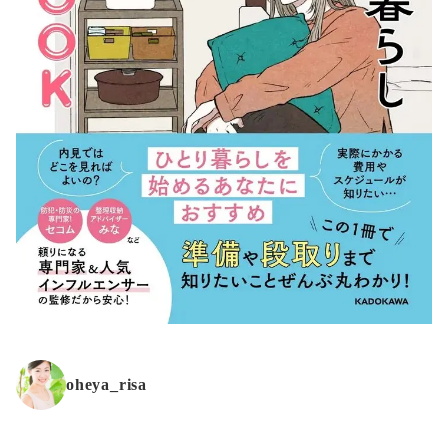
oheya_risa