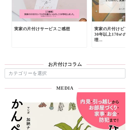
実家の片付けサービスご感想
実家の片付けビフ
30年以上170㎡の
理...
お片付けコラム
お
片
付
MEDIA
け
コ
ラ
ム