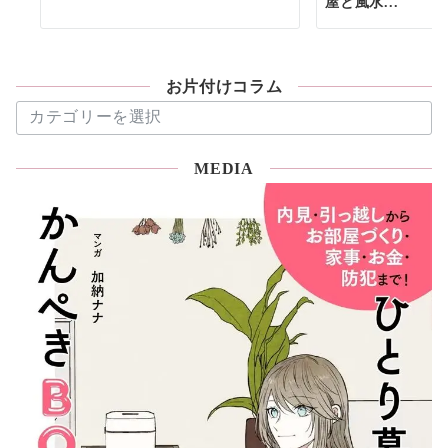
屋と風水...
お片付けコラム
お
片
付
MEDIA
け
コ
ラ
ム