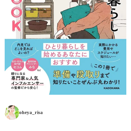
oheya_risa