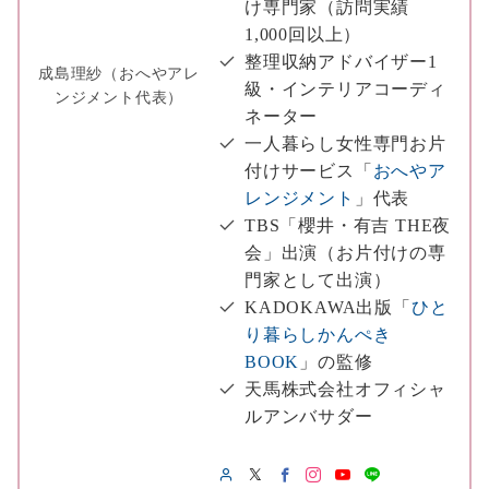
け専門家（訪問実績
1,000回以上）
整理収納アドバイザー1
成島理紗（おへやアレ
級・インテリアコーディ
ンジメント代表）
ネーター
一人暮らし女性専門お片
付けサービス「
おへやア
レンジメント
」代表
TBS「櫻井・有吉 THE夜
会」出演（お片付けの専
門家として出演）
KADOKAWA出版「
ひと
り暮らしかんぺき
BOOK
」の監修
天馬株式会社オフィシャ
ルアンバサダー