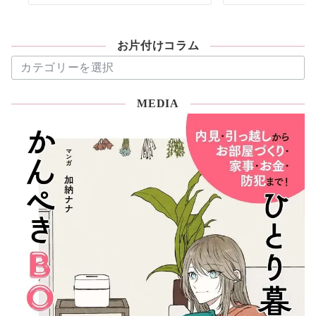
お片付けコラム
お
片
付
MEDIA
け
コ
ラ
ム