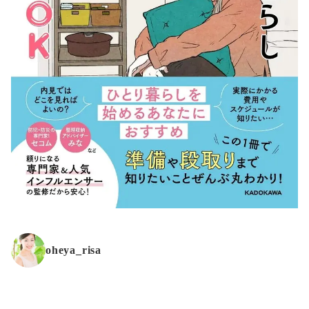
oheya_risa