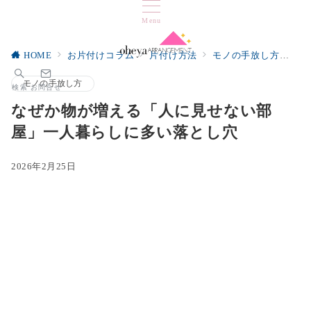
Menu
HOME
お片付けコラム
片付け方法
モノの手放し方
な
モノの手放し方
検索
お問合せ
なぜか物が増える「人に見せない部
屋」一人暮らしに多い落とし穴
2026年2月25日