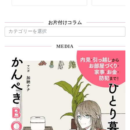
お片付けコラム
お
片
付
MEDIA
け
コ
ラ
ム