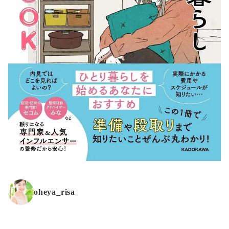
oheya_risa