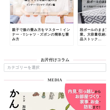
親子で服の畳み方をマスター！イン
段ボールのまま置
ナー・Tシャツ・ズボンの簡単な畳
業。大容量収納ボ
み方
品ストック...
お片付けコラム
お
片
付
MEDIA
け
コ
ラ
ム