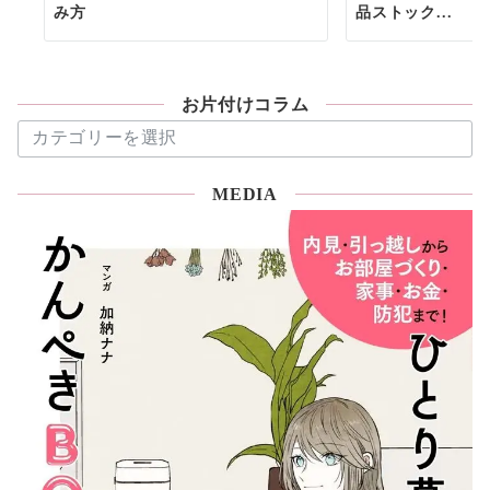
み方
品ストック...
お片付けコラム
お
片
付
MEDIA
け
コ
ラ
ム