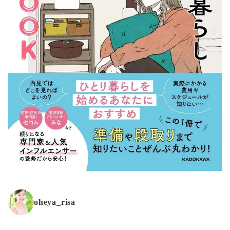
oheya_risa