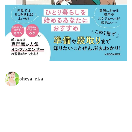
oheya_risa