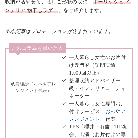
収納が増やせる、はしご形状の収納「
ポーリッシュ イ
ンテリア 物干しラダー
」をご紹介します。
※本記事はプロモーションが含まれています。
このコラムを書いた人
一人暮らし女性のお片付
け専門家（訪問実績
1,000回以上）
整理収納アドバイザー1
成島理紗（おへやアレ
級・インテリアコーディ
ンジメント代表）
ネーター
一人暮らし女性専門お片
付けサービス「
おへやア
レンジメント
」代表
TBS「櫻井・有吉 THE夜
会」出演（お片付けの専