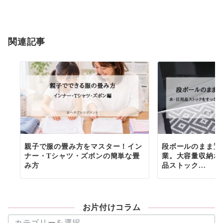
関連記事
親子で服の畳み方をマスター！イン
段ボールのまま置
ナー・Tシャツ・ズボンの簡単な畳
業。大容量収納ボ
み方
品ストック...
お片付けコラム
お