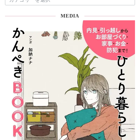
片
付
MEDIA
け
コ
ラ
ム