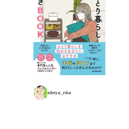
oheya_risa