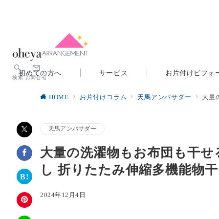
初めての方へ
サービス
お片付けビフォ
検索
お問合せ
HOME
お片付けコラム
天馬アンバサダー
大量
天馬アンバサダー
大量の洗濯物もお布団も干せ
し 折りたたみ伸縮多機能物干し
2024年12月4日