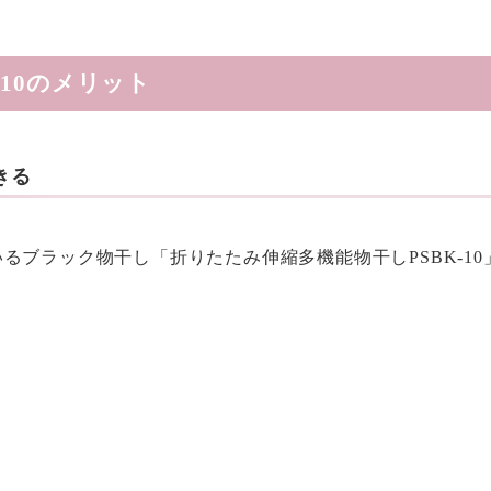
-10のメリット
きる
ブラック物干し「折りたたみ伸縮多機能物干しPSBK-10