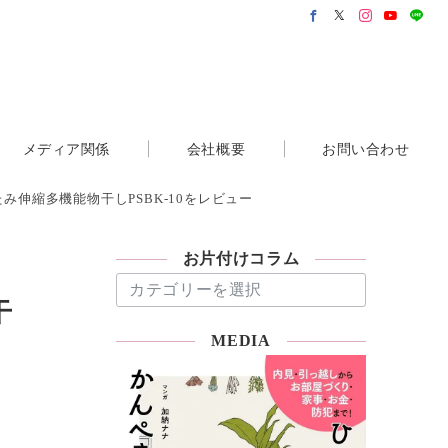
メディア関係
会社概要
お問い合わせ
伸縮多機能物干しPSBK-10をレビュー
お片付けコラム
お
片
干
付
MEDIA
け
コ
ラ
ム