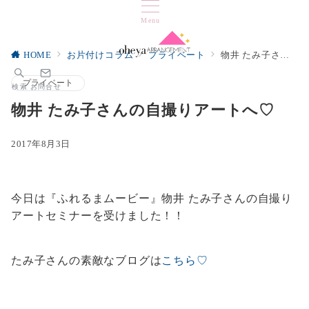
Menu
HOME
お片付けコラム
プライベート
物井 たみ子さんの自撮りアートへ♡
プライベート
検索
お問合せ
物井 たみ子さんの自撮りアートへ♡
2017年8月3日
今日は『ふれるまムービー』物井 たみ子さんの自撮り
アートセミナーを受けました！！
たみ子さんの素敵なブログは
こちら♡