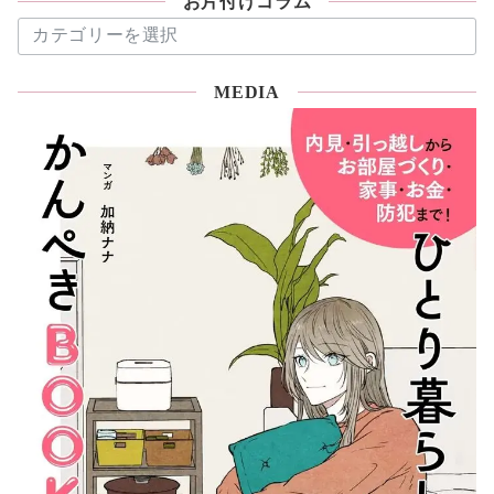
お片付けコラム
お
片
付
MEDIA
け
コ
ラ
ム