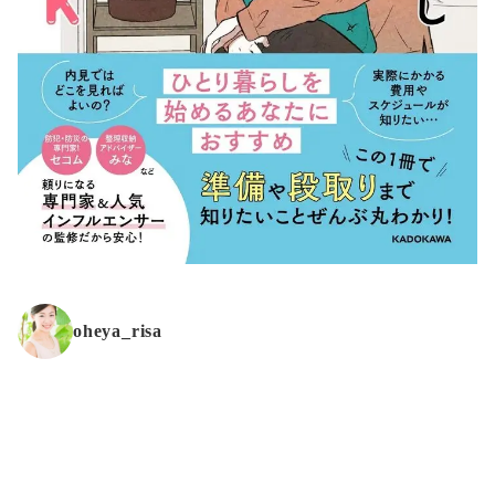
oheya_risa