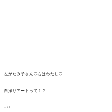
左がたみ子さん♡右はわたし♡
自撮りアートって？？
↓↓↓