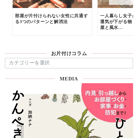
部屋が片付けられない女性に共通す
一人暮らし女子必
る3つのパターンと解消法
運気が下がる物６
屋と風水...
お片付けコラム
お
片
付
MEDIA
け
コ
ラ
ム