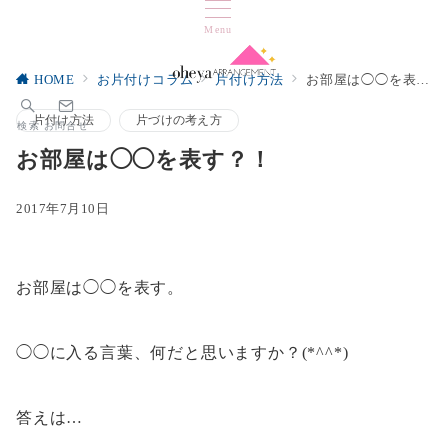
Menu
HOME
お片付けコラム
片付け方法
お部屋は◯◯を表す？！
片付け方法
片づけの考え方
検索
お問合せ
お部屋は◯◯を表す？！
2017年7月10日
お部屋は◯◯を表す。
◯◯に入る言葉、何だと思いますか？(*^^*)
答えは…