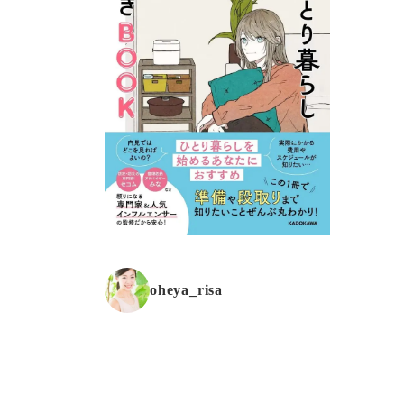
oheya_risa