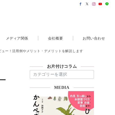
メディア関係
会社概要
お問い合わせ
レビュー！活用例やメリット・デメリットを解説します
お片付けコラム
お
片
ー
付
MEDIA
け
コ
ラ
ム