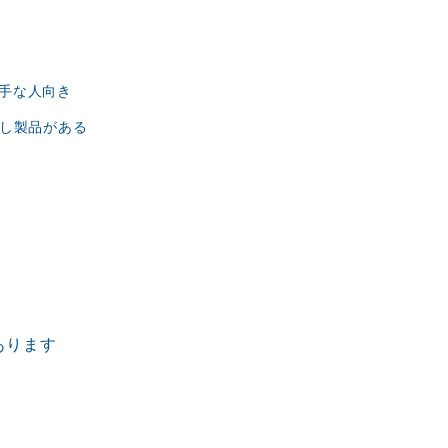
手な人向き
出し製品がある
あります