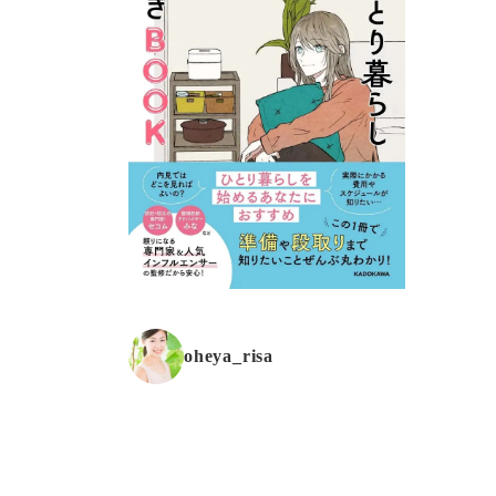
oheya_risa