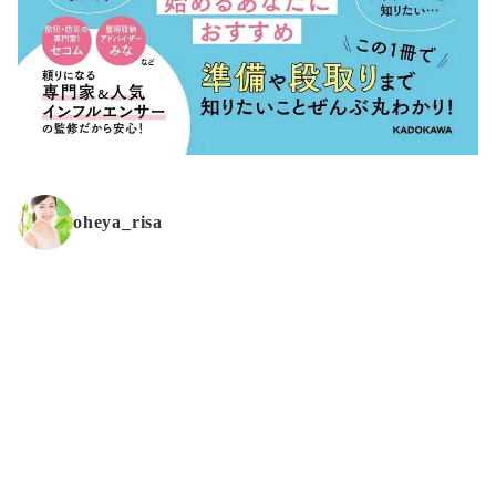
oheya_risa