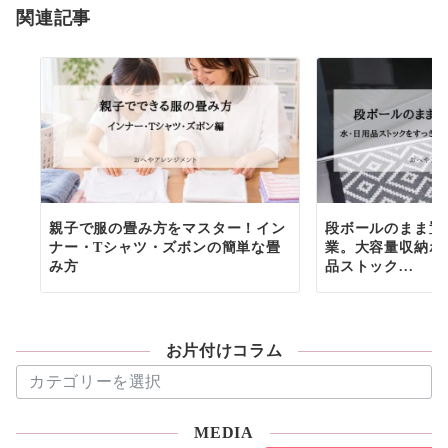
関連記事
親子で服の畳み方をマスター！イン
段ボールのまま置
ナー・Tシャツ・ズボンの簡単な畳
業。大容量収納ボ
み方
品ストック...
お片付けコラム
お
片
付
MEDIA
け