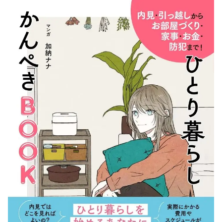
コ
ラ
ム