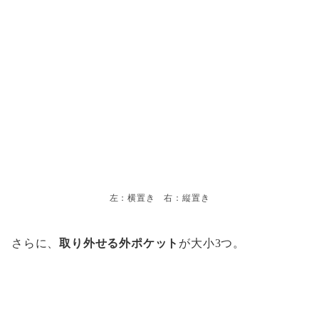
左：横置き 右：縦置き
さらに、
取り外せる外ポケット
が大小3つ。