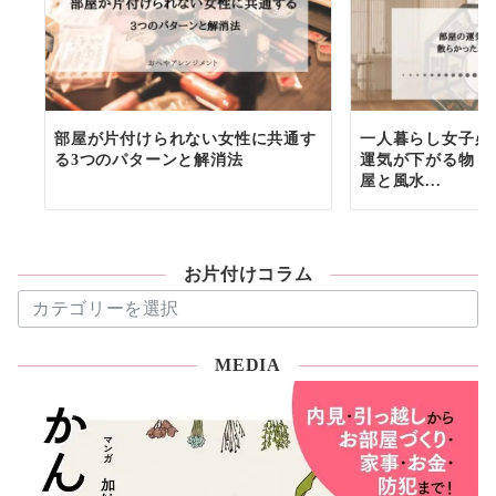
部屋が片付けられない女性に共通す
一人暮らし女子必
る3つのパターンと解消法
運気が下がる物６
屋と風水...
お片付けコラム
お
片
付
MEDIA
け
コ
ラ
ム