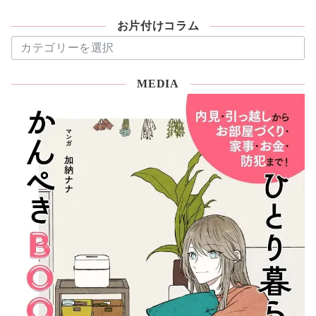
お片付けコラム
お
片
付
MEDIA
け
コ
ラ
ム