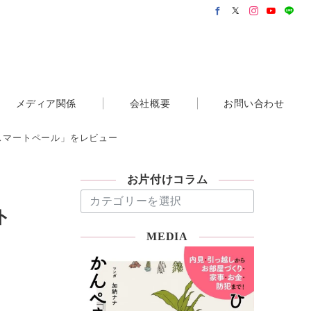
メディア関係
会社概要
お問い合わせ
スマートペール」をレビュー
お片付けコラム
お
片
ト
付
MEDIA
け
コ
ラ
ム