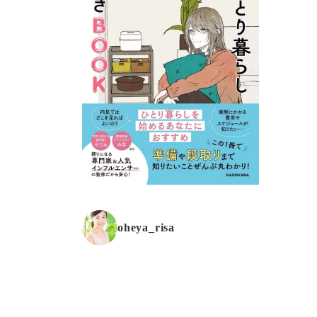
oheya_risa