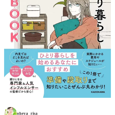
oheya_risa