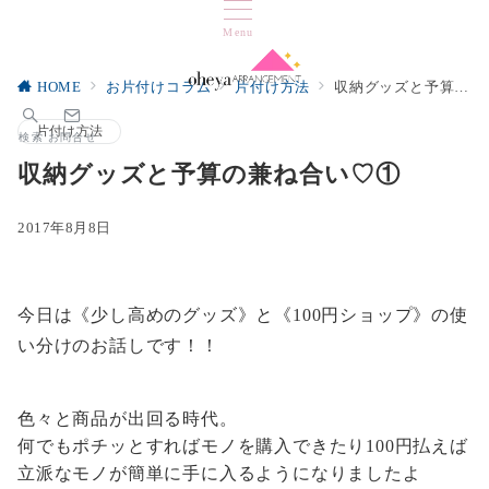
Menu
HOME
お片付けコラム
片付け方法
収納グッズと予算の兼ね合い♡①
片付け方法
検索
お問合せ
収納グッズと予算の兼ね合い♡①
2017年8月8日
今日は《少し高めのグッズ》と《100円ショップ》の使
い分けのお話しです！！
色々と商品が出回る時代。
何でもポチッとすればモノを購入できたり100円払えば
立派なモノが簡単に手に入るようになりましたよ