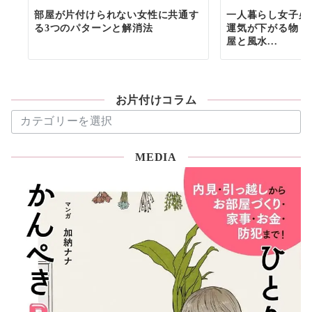
部屋が片付けられない女性に共通す
一人暮らし女子必
る3つのパターンと解消法
運気が下がる物６
屋と風水...
お片付けコラム
お
片
付
MEDIA
け
コ
ラ
ム