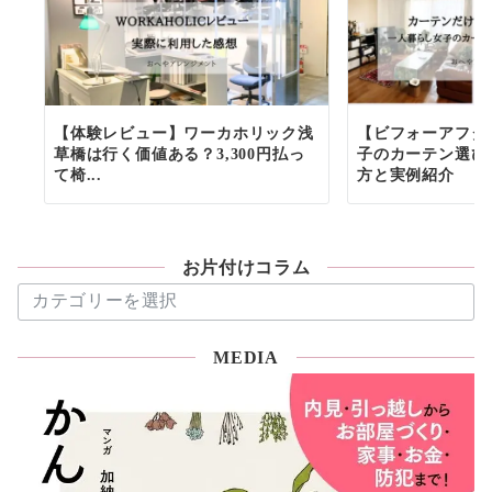
【体験レビュー】ワーカホリック浅
【ビフォーアフタ
草橋は行く価値ある？3,300円払っ
子のカーテン選び
て椅...
方と実例紹介
お片付けコラム
お
片
付
MEDIA
け
コ
ラ
ム