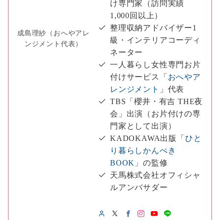
け専門家（訪問実績
1,000回以上）
整理収納アドバイザー1
成島理紗（おへやアレ
級・インテリアコーディ
ンジメント代表）
ネーター
一人暮らし女性専門お片
付けサービス「
おへやア
レンジメント
」代表
TBS「櫻井・有吉 THE夜
会」出演（お片付けの専
門家として出演）
KADOKAWA出版「
ひと
り暮らしかんぺき
BOOK
」の監修
天馬株式会社オフィシャ
ルアンバサダー