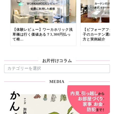
【体験レビュー】ワーカホリック浅
【ビフォーアフタ
草橋は行く価値ある？3,300円払っ
子のカーテン選び
て椅...
方と実例紹介
お片付けコラム
お
片
付
MEDIA
け
コ
ラ
ム