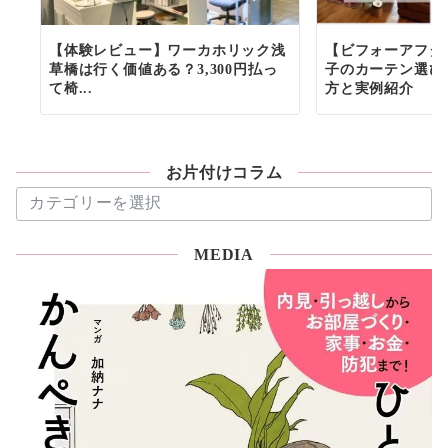
【体験レビュー】ワーカホリック浅
【ビフォーアフタ
草橋は行く価値ある？3,300円払っ
子のカーテン選び
て椅...
方と実例紹介
お片付けコラム
お
片
付
MEDIA
け
コ
ラ
ム