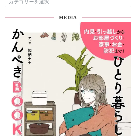
片
付
MEDIA
け
コ
ラ
ム