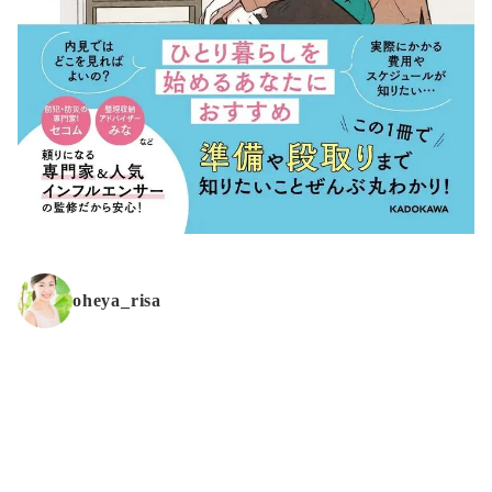
oheya_risa