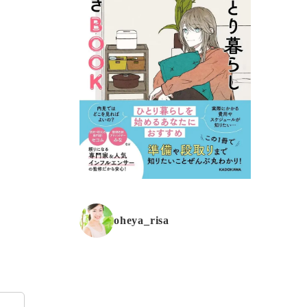
oheya_risa