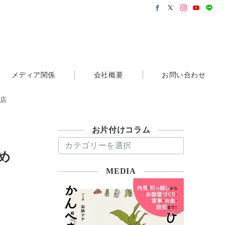
メディア関係
会社概要
お問い合わせ
山店
お片付けコラム
お
片
め
付
MEDIA
け
コ
ラ
ム