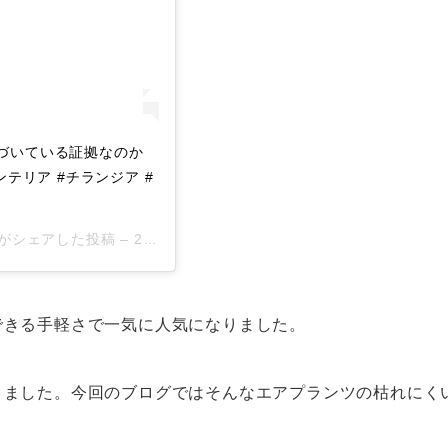
づいている証拠なのか
ンテリア #チランジア #
sa)がシェアした投稿 –
2019年 2月月27日午後3時59分PST
できる手軽さで一気に人気になりました。
りました。今回のブログではそんなエアプランツの枯れにく