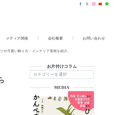
メディア関係
会社概要
お問い合わせ
コツや可愛い飾り方・インテリア実例を紹介。
お片付けコラム
お
片
ら
付
MEDIA
け
コ
ラ
ム