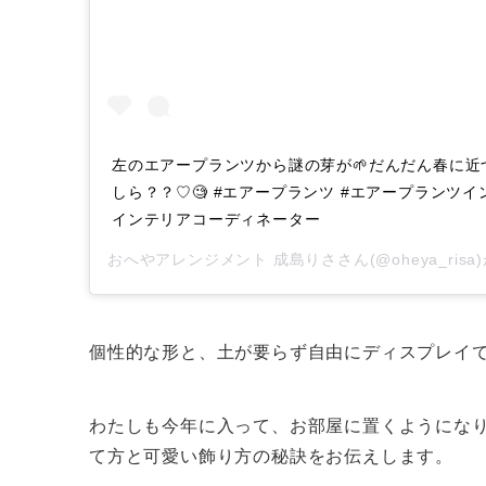
左のエアープランツから謎の芽が🌱だんだん春に近
しら？？♡🧐 #エアープランツ #エアープランツイ
インテリアコーディネーター
おへやアレンジメント 成島りさ
さん(@oheya_ri
個性的な形と、土が要らず自由にディスプレイ
わたしも今年に入って、お部屋に置くようにな
て方と可愛い飾り方の秘訣をお伝えします。