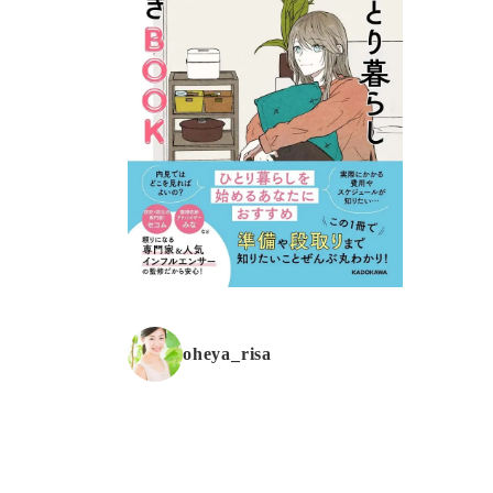
oheya_risa