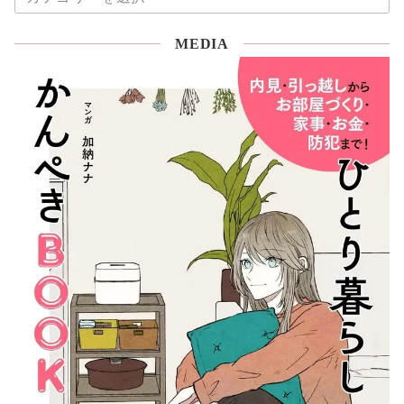
片
付
MEDIA
け
コ
ラ
ム