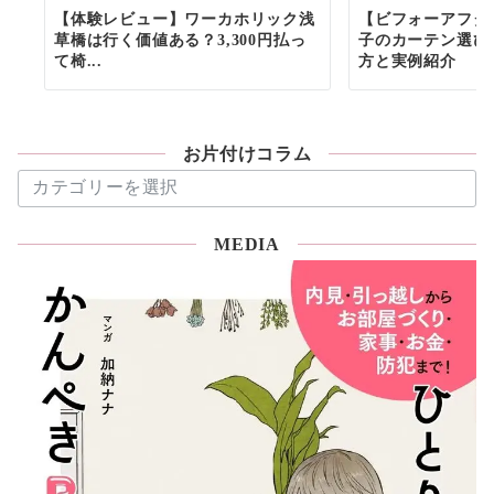
【体験レビュー】ワーカホリック浅
【ビフォーアフタ
草橋は行く価値ある？3,300円払っ
子のカーテン選び
て椅...
方と実例紹介
お片付けコラム
お
片
付
MEDIA
け
コ
ラ
ム