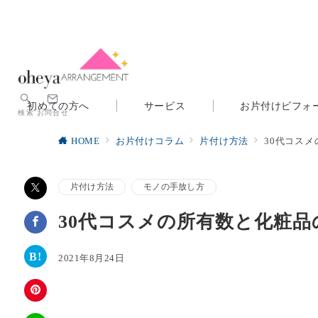
初めての方へ
サービス
お片付けビフォ
検索
お問合せ
HOME
お片付けコラム
片付け方法
30代コス
片付け方法
モノの手放し方
30代コスメの所有数と化粧
2021年8月24日