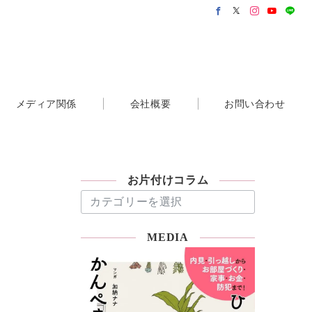
メディア関係
会社概要
お問い合わせ
お片付けコラム
お
片
つ
付
MEDIA
け
コ
ラ
ム