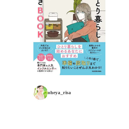
oheya_risa