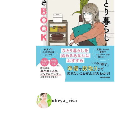
oheya_risa