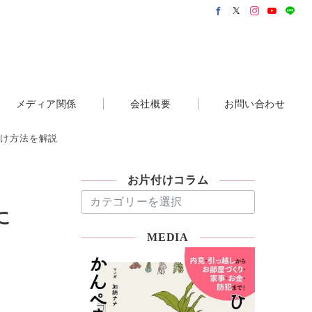
メディア関係
会社概要
お問い合わせ
付け方法を解説
お片付けコラム
お
片
に
付
MEDIA
け
コ
ラ
ム