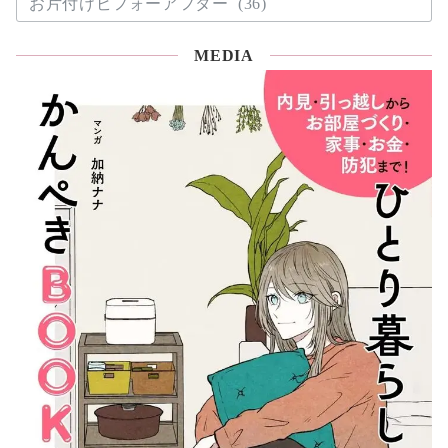
ー
片
付
ジ
MEDIA
け
送
コ
ラ
り
ム