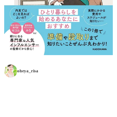
oheya_risa