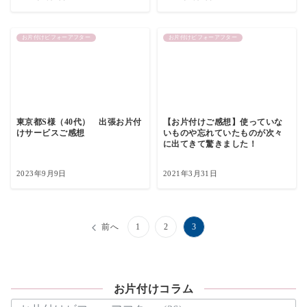
お片付けビフォーアフター
お片付けビフォーアフター
東京都S様（40代） 出張お片付
【お片付けご感想】使っていな
けサービスご感想
いものや忘れていたものが次々
に出てきて驚きました！
2023年9月9日
2021年3月31日
投
前へ
1
2
3
稿
の
お片付けコラム
ペ
お