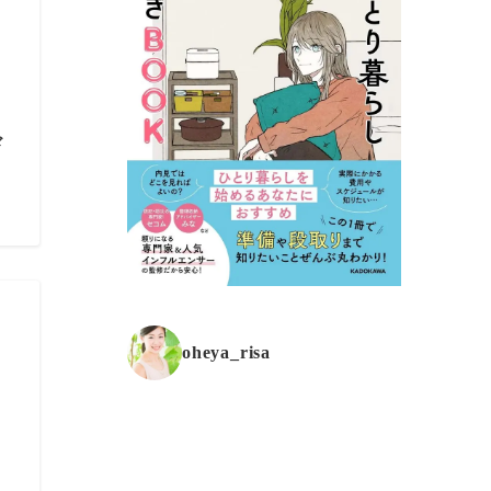
ド
oheya_risa