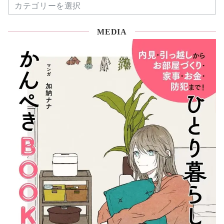
お
片
付
MEDIA
け
コ
ラ
ム