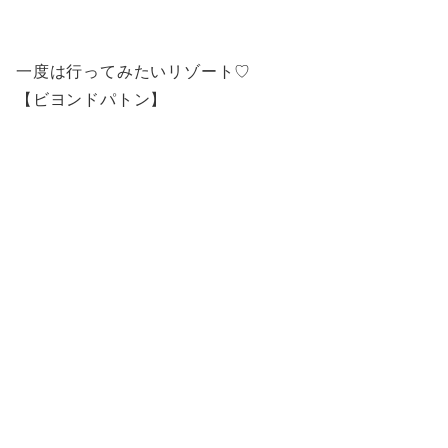
一度は行ってみたいリゾート♡
【ビヨンドパトン】