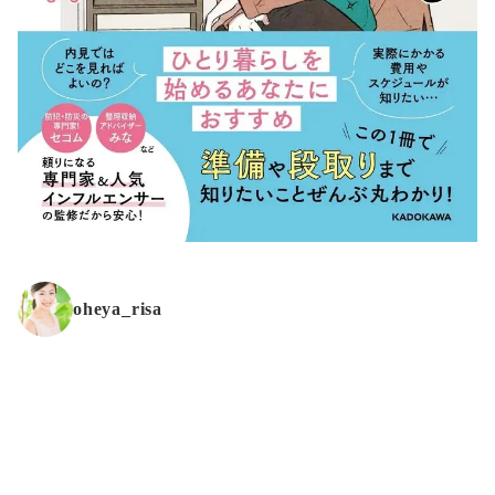
oheya_risa