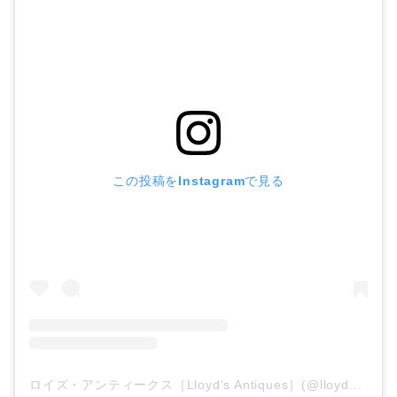
この投稿をInstagramで見る
ロイズ・アンティークス［Lloyd's Antiques］(@lloydsantiques)がシェアした投稿