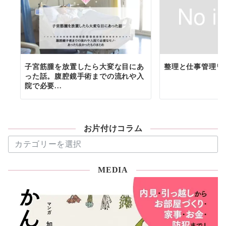
子宮筋腫を放置したら大変な目にあ
整理と仕事管理♡
った話。腹腔鏡手術までの流れや入
院で必要...
お片付けコラム
お
片
付
MEDIA
け
コ
ラ
ム