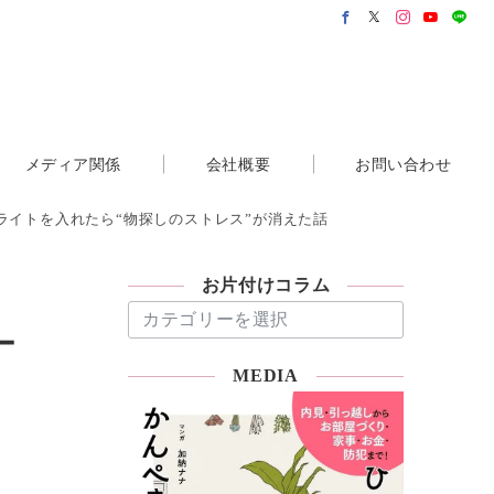
メディア関係
会社概要
お問い合わせ
ライトを入れたら“物探しのストレス”が消えた話
お片付けコラム
お
片
ー
付
MEDIA
け
コ
ラ
ム