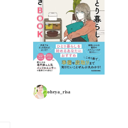
oheya_risa