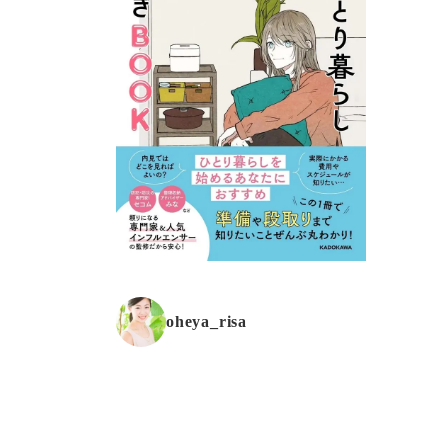
oheya_risa